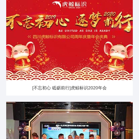
[不忘初心 砥砺前行]虎鲸标识2020年会