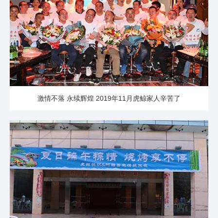
激情不落 永续辉煌 2019年11月虎鲸家人辛苦了