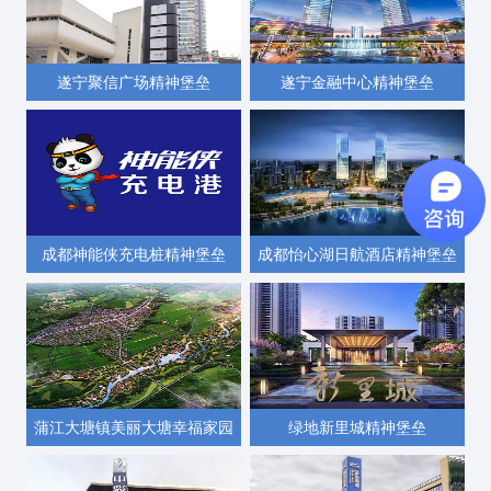
遂宁聚信广场精神堡垒
遂宁金融中心精神堡垒
成都神能侠充电桩精神堡垒
成都怡心湖日航酒店精神堡垒
蒲江大塘镇美丽大塘幸福家园
绿地新里城精神堡垒
精神堡垒