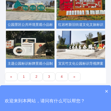
公园景区公共环境景观小品标
红岩村新旧街道文化文旅标识
识标牌安装完毕
标牌景观小品改造打造
主题公园标识标牌景观小品制
宜宾竹文化公园标识导视牌案
作安装
例
«
1
2
3
4
»
×
四川虎鲸标识有限公司 www.schjbs.com 版权所有
欢迎来到本网站，请问有什么可以帮您？
地址： 四川省成都市双流区蛟龙工业港淮河路201号
蜀ICP备18026982号-1
川公网安备 51012202000374号